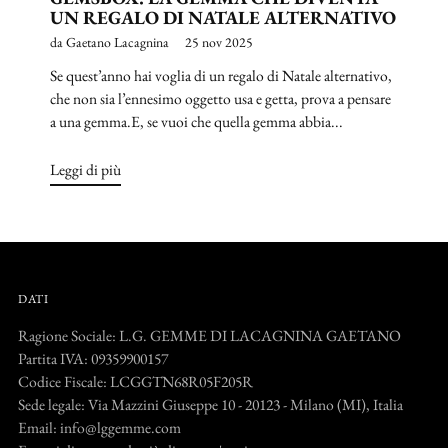
UN REGALO DI NATALE ALTERNATIVO
da Gaetano Lacagnina
25 nov 2025
Se quest’anno hai voglia di un regalo di Natale alternativo,
che non sia l’ennesimo oggetto usa e getta, prova a pensare
a una gemma.E, se vuoi che quella gemma abbia...
Leggi di più
DATI
Ragione Sociale: L.G. GEMME DI LACAGNINA GAETANO
Partita IVA: 09359900157
Codice Fiscale: LCGGTN68R05F205R
Sede legale: Via Mazzini Giuseppe 10 - 20123 - Milano (MI), Italia
Email: info@lggemme.com