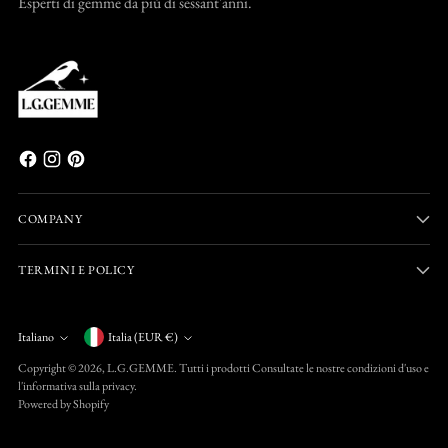
Esperti di gemme da più di sessant'anni.
COMPANY
TERMINI E POLICY
Valuta
Italiano
Italia (EUR €)
Lingua
Copyright © 2026,
L.G.GEMME
. Tutti i prodotti Consultate le nostre condizioni d'uso e
l'informativa sulla privacy.
Powered by Shopify