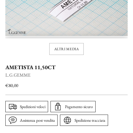
ALTRI MEDIA
AMETISTA 11,50CT
L.G.GEMME
Prezzo
€80,00
di
listino
Spedizioni veloci
Pagamento sicuro
Assistenza post vendita
Spedizione tracciata