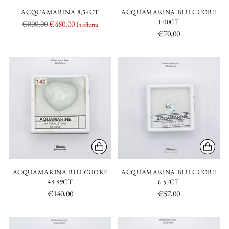
ACQUAMARINA 8,54CT
ACQUAMARINA BLU CUORE
1.00CT
Prezzo
€800,00
€480,00
In offerta
€70,00
di
listino
ACQUAMARINA BLU CUORE
ACQUAMARINA BLU CUORE
49.99CT
6.57CT
€140,00
€57,00