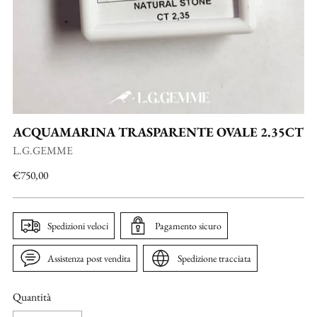
ACQUAMARINA TRASPARENTE OVALE 2.35CT
L.G.GEMME
Prezzo
€750,00
di
listino
Spedizioni veloci
Pagamento sicuro
Assistenza post vendita
Spedizione tracciata
Quantità