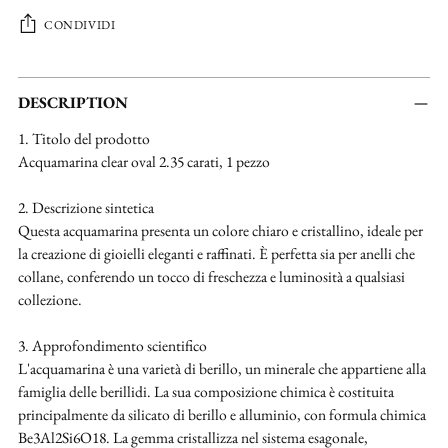
CONDIVIDI
Aggiungere
un
DESCRIPTION
prodotto
1. Titolo del prodotto
al
Acquamarina clear oval 2.35 carati, 1 pezzo
carrello...
2. Descrizione sintetica
Questa acquamarina presenta un colore chiaro e cristallino, ideale per
la creazione di gioielli eleganti e raffinati. È perfetta sia per anelli che
collane, conferendo un tocco di freschezza e luminosità a qualsiasi
collezione.
3. Approfondimento scientifico
L'acquamarina è una varietà di berillo, un minerale che appartiene alla
famiglia delle berillidi. La sua composizione chimica è costituita
principalmente da silicato di berillo e alluminio, con formula chimica
Be3Al2Si6O18. La gemma cristallizza nel sistema esagonale,