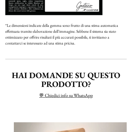
*Le dimensioni indicate della gemma sono frutto di una stima automatica
effettuata tramite elaborazione dell'immagine. Sebbene il sistema sia stato
ottimizzato per offrire risultati il più accurati possibile, ti invitiamo a
contattarci se interessato ad una stima pricisa.
HAI DOMANDE SU QUESTO
PRODOTTO?
💬 Chiedici info su WhatsApp