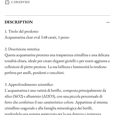
CONDIVIDI
Aggiungere
un
DESCRIPTION
prodotto
1. Titolo del prodotto
al
Acquamarina clear oval 3.68 carati, 1 pezzo
carrello...
2. Descrizione sintetica
Questa acquamarina presenta una trasparenza cristallina e una delicata
tonalità chiara, ideale per creare eleganti gioielli o per essere aggiunta a
collezioni di pietre preziose. La sua bellezza e luminosità la rendono
perfetta per anelli, pendenti e orecchini.
3. Approfondimento scientifico
L'acquamarina è una varietà di berillo, composta principalmente da
silice (SiO2) e alluminio (Al2O3), con una piccola percentuale di
ferro che conferisce il suo caratteristico colore. Appartiene al sistema
cristallino esagonale e alla famiglia mineralogica dei berilli,
rendendola una gemma apprezzata per la sua durezza e resistenza.