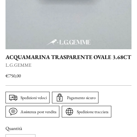
ACQUAMARINA TRASPARENTE OVALE 3.68CT
L.G.GEMME
Prezzo
€750,00
di
listino
Spedizioni veloci
Pagamento sicuro
Assistenza post vendita
Spedizione tracciata
Quantità