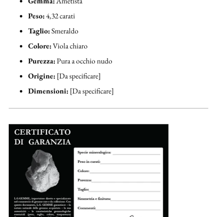
Gemma:
Ametista
Peso:
4,32 carati
Taglio:
Smeraldo
Colore:
Viola chiaro
Purezza:
Pura a occhio nudo
Origine:
[Da specificare]
Dimensioni:
[Da specificare]