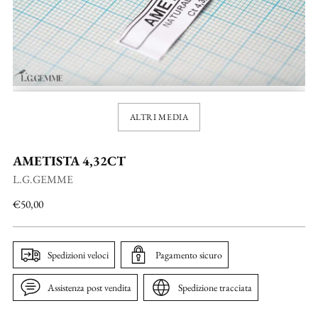
ALTRI MEDIA
AMETISTA 4,32CT
L.G.GEMME
Prezzo
€50,00
di
listino
Spedizioni veloci
Pagamento sicuro
Assistenza post vendita
Spedizione tracciata