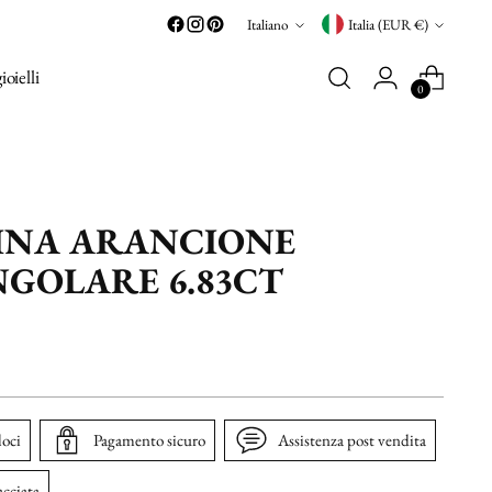
Lingua
Valuta
Italiano
Italia (EUR €)
gioielli
0
INA ARANCIONE
GOLARE 6.83CT
loci
Pagamento sicuro
Assistenza post vendita
acciata