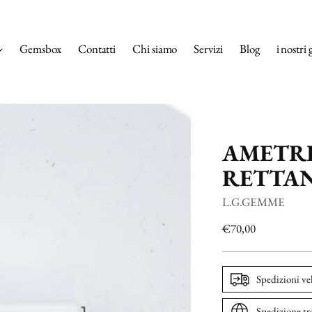
Gemsbox
Contatti
Chi siamo
Servizi
Blog
i nostri 
AMETR
RETTAN
L.G.GEMME
Prezzo
€70,00
di
listino
Spedizioni ve
Spedizione tr