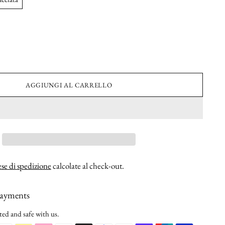
AGGIUNGI AL CARRELLO
se di spedizione
calcolate al check-out.
payments
ted and safe with us.