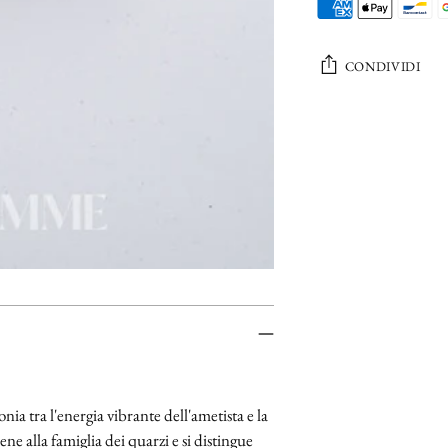
CONDIVIDI
Aggiungere
un
prodotto
al
carrello...
a tra l'energia vibrante dell'ametista e la
ne alla famiglia dei quarzi e si distingue