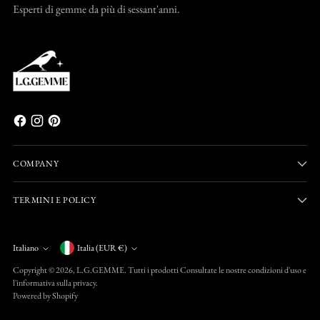
Esperti di gemme da più di sessant'anni.
COMPANY
TERMINI E POLICY
Valuta
Italiano
Italia (EUR €)
Lingua
Copyright © 2026,
L.G.GEMME
. Tutti i prodotti Consultate le nostre condizioni d'uso e
l'informativa sulla privacy.
Powered by Shopify