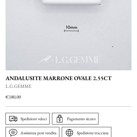
ANDALUSITE MARRONE OVALE 2.55CT
L.G.GEMME
Prezzo
€180,00
di
listino
Spedizioni veloci
Pagamento sicuro
Assistenza post vendita
Spedizione tracciata