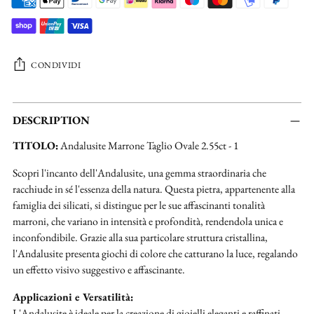
CONDIVIDI
Aggiungere
un
DESCRIPTION
prodotto
TITOLO:
Andalusite Marrone Taglio Ovale 2.55ct - 1
al
carrello...
Scopri l'incanto dell'Andalusite, una gemma straordinaria che
racchiude in sé l'essenza della natura. Questa pietra, appartenente alla
famiglia dei silicati, si distingue per le sue affascinanti tonalità
marroni, che variano in intensità e profondità, rendendola unica e
inconfondibile. Grazie alla sua particolare struttura cristallina,
l'Andalusite presenta giochi di colore che catturano la luce, regalando
un effetto visivo suggestivo e affascinante.
Applicazioni e Versatilità:
L'Andalusite è ideale per la creazione di gioielli eleganti e raffinati.