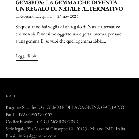
GEMSBOX: LA GEMMA CHE DIVENTA
UN REGALO DI NATALE ALTERNATIVO
da Gaetano Lacagnina
25 nov 2025
Se quest’anno hai voglia di un regalo di Natale alternativo,
che non sia l’ennesimo oggetto usa e getta, prova a pensare
a una gemma.E, se vuoi che quella gemma abbia...
Leggi di più
DATI
Ragione Sociale: L.G. GEMME DI LACAGNINA GAETANO
Partita IVA: 09359900157
Codice Fiscale: LCGGTN68R05F205R
Sede legale: Via Mazzini Giuseppe 10 - 20123 - Milano (MI), Italia
Email: info@lggemme.com