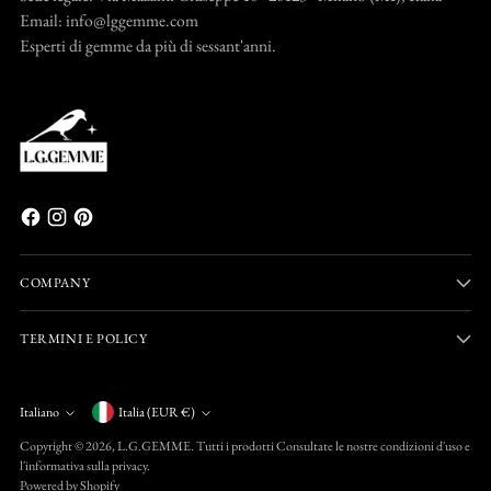
Email: info@lggemme.com
Esperti di gemme da più di sessant'anni.
COMPANY
TERMINI E POLICY
Valuta
Italiano
Italia (EUR €)
Lingua
Copyright © 2026,
L.G.GEMME
. Tutti i prodotti Consultate le nostre condizioni d'uso e
l'informativa sulla privacy.
Powered by Shopify