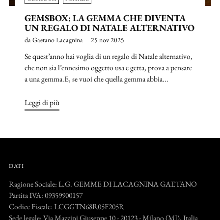
GEMSBOX: LA GEMMA CHE DIVENTA
UN REGALO DI NATALE ALTERNATIVO
da Gaetano Lacagnina
25 nov 2025
Se quest’anno hai voglia di un regalo di Natale alternativo,
che non sia l’ennesimo oggetto usa e getta, prova a pensare
a una gemma.E, se vuoi che quella gemma abbia...
Leggi di più
DATI
Ragione Sociale: L.G. GEMME DI LACAGNINA GAETANO
Partita IVA: 09359900157
Codice Fiscale: LCGGTN68R05F205R
Sede legale: Via Mazzini Giuseppe 10 - 20123 - Milano (MI), Italia