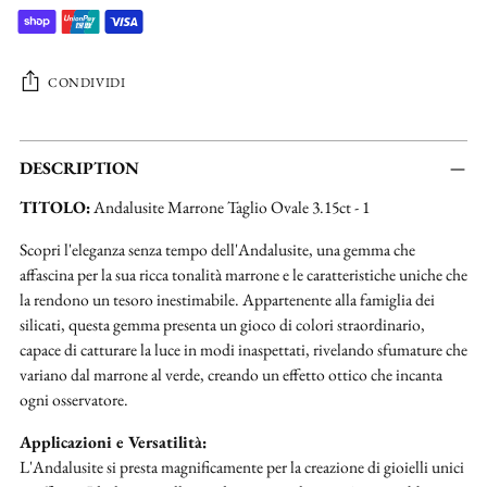
CONDIVIDI
Aggiungere
un
DESCRIPTION
prodotto
TITOLO:
Andalusite Marrone Taglio Ovale 3.15ct - 1
al
carrello...
Scopri l'eleganza senza tempo dell'Andalusite, una gemma che
affascina per la sua ricca tonalità marrone e le caratteristiche uniche che
la rendono un tesoro inestimabile. Appartenente alla famiglia dei
silicati, questa gemma presenta un gioco di colori straordinario,
capace di catturare la luce in modi inaspettati, rivelando sfumature che
variano dal marrone al verde, creando un effetto ottico che incanta
ogni osservatore.
Applicazioni e Versatilità:
L'Andalusite si presta magnificamente per la creazione di gioielli unici