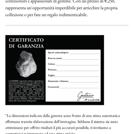
collezionisti e appassionati di gemme. Con un prezzo di €250,
rappresenta un'opportunità imperdibile per arricchire la propria
collezione o per fare un regalo indimenticabile.
*Le dimensioni indicate della gemma sono frutto di una stima automatica
effettuata tramite elaborazione dell'immagine. Sebbene il sistema sia stato
ottimizzato per offrire risultati il più accurati possibile, ti invitiamo a
contattarci se interessato ad una stima pricisa.