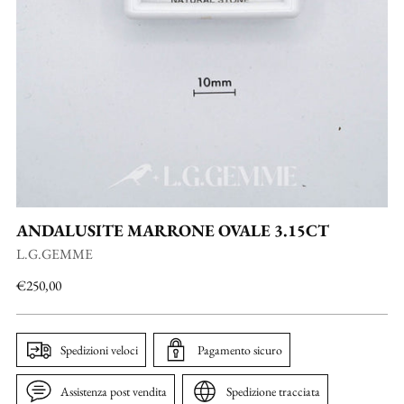
ANDALUSITE MARRONE OVALE 3.15CT
L.G.GEMME
Prezzo
€250,00
di
listino
Spedizioni veloci
Pagamento sicuro
Assistenza post vendita
Spedizione tracciata