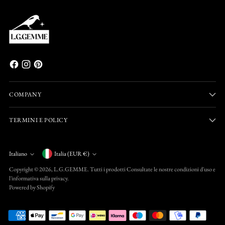
COMPANY
TERMINI E POLICY
Valuta
Italiano
Italia (EUR €)
Lingua
Copyright © 2026,
L.G.GEMME
. Tutti i prodotti Consultate le nostre condizioni d'uso e
l'informativa sulla privacy.
Powered by Shopify