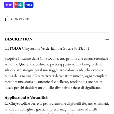
CONDIVIDI
Aggiungere
un
DESCRIPTION
prodotto
TITOLO:
Chrysocolla Verde Taglio a Goccia 34.28ct - 1
al
carrello...
Scoprite l'incanto della Chrysocolla, una gemma che emana serenità e
armonia. Questa straordinaria pietra appartiene alla famiglia delle
silicee e si distingue per il suo suggestivo colore verde, che evoca la
calma della natura. Caratterizzata da venature uniche, ogni esemplare
racconta una storia di autenticità e bellezza, rendendola una scelta
ideale per chi desidera un gioiello distintivo e ricco di significato.
Applicazioni e Versatilità:
La Chrysocolla è perfetta per la creazione di gioielli eleganti e raffinati.
Grazie al suo taglio a goccia, si presta magnificamente ad anelli,