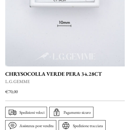
CHRYSOCOLLA VERDE PERA 34.28CT
L.G.GEMME
Prezzo
€70,00
di
listino
Spedizioni veloci
Pagamento sicuro
Assistenza post vendita
Spedizione tracciata