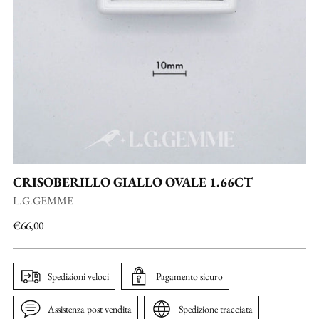
CRISOBERILLO GIALLO OVALE 1.66CT
L.G.GEMME
Prezzo
€66,00
di
listino
Spedizioni veloci
Pagamento sicuro
Assistenza post vendita
Spedizione tracciata