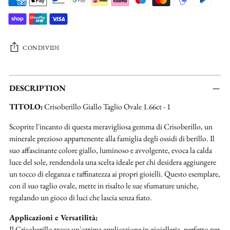
CONDIVIDI
Aggiungere
un
DESCRIPTION
prodotto
TITOLO:
Crisoberillo Giallo Taglio Ovale 1.66ct - 1
al
carrello...
Scoprite l'incanto di questa meravigliosa gemma di Crisoberillo, un
minerale prezioso appartenente alla famiglia degli ossidi di berillo. Il
suo affascinante colore giallo, luminoso e avvolgente, evoca la calda
luce del sole, rendendola una scelta ideale per chi desidera aggiungere
un tocco di eleganza e raffinatezza ai propri gioielli. Questo esemplare,
con il suo taglio ovale, mette in risalto le sue sfumature uniche,
regalando un gioco di luci che lascia senza fiato.
Applicazioni e Versatilità:
Il Crisoberillo trova un'ottima applicazione in gioielleria, perfetto per