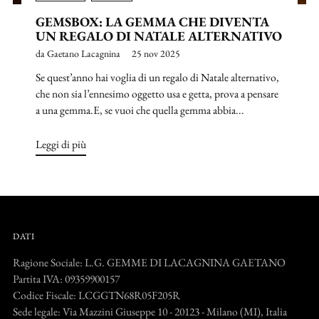
GEMSBOX: LA GEMMA CHE DIVENTA
UN REGALO DI NATALE ALTERNATIVO
da Gaetano Lacagnina
25 nov 2025
Se quest’anno hai voglia di un regalo di Natale alternativo,
che non sia l’ennesimo oggetto usa e getta, prova a pensare
a una gemma.E, se vuoi che quella gemma abbia...
Leggi di più
DATI
Ragione Sociale: L.G. GEMME DI LACAGNINA GAETANO
Partita IVA: 09359900157
Codice Fiscale: LCGGTN68R05F205R
Sede legale: Via Mazzini Giuseppe 10 - 20123 - Milano (MI), Italia