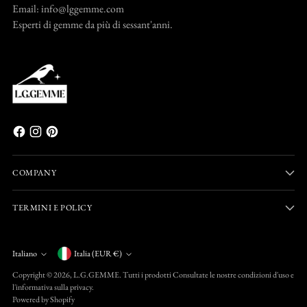
Email: info@lggemme.com
Esperti di gemme da più di sessant'anni.
COMPANY
TERMINI E POLICY
Valuta
Italiano
Italia (EUR €)
Lingua
Copyright © 2026,
L.G.GEMME
. Tutti i prodotti Consultate le nostre condizioni d'uso e
l'informativa sulla privacy.
Powered by Shopify