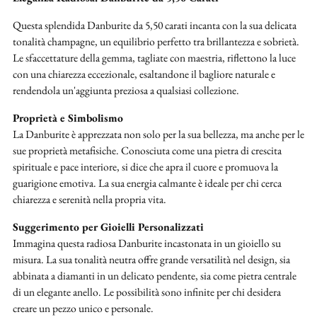
al
carrello...
Questa splendida Danburite da 5,50 carati incanta con la sua delicata
tonalità champagne, un equilibrio perfetto tra brillantezza e sobrietà.
Le sfaccettature della gemma, tagliate con maestria, riflettono la luce
con una chiarezza eccezionale, esaltandone il bagliore naturale e
rendendola un'aggiunta preziosa a qualsiasi collezione.
Proprietà e Simbolismo
La Danburite è apprezzata non solo per la sua bellezza, ma anche per le
sue proprietà metafisiche. Conosciuta come una pietra di crescita
spirituale e pace interiore, si dice che apra il cuore e promuova la
guarigione emotiva. La sua energia calmante è ideale per chi cerca
chiarezza e serenità nella propria vita.
Suggerimento per Gioielli Personalizzati
Immagina questa radiosa Danburite incastonata in un gioiello su
misura. La sua tonalità neutra offre grande versatilità nel design, sia
abbinata a diamanti in un delicato pendente, sia come pietra centrale
di un elegante anello. Le possibilità sono infinite per chi desidera
creare un pezzo unico e personale.