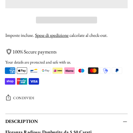
Imposte incluse.
Spese di spedizione
calcolate al check-out.
100% Secure payments
Your details are protected and safe with us.
CONDIVIDI
Aggiungere
un
DESCRIPTION
prodotto
Eleganza Radiosa: Danburite da 5,50 Carati