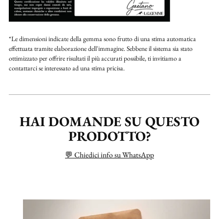
*Le dimensioni indicate della gemma sono frutto di una stima automatica
effettuata tramite elaborazione dell'immagine. Sebbene il sistema sia stato
ottimizzato per offrire risultati il più accurati possibile, ti invitiamo a
contattarci se interessato ad una stima pricisa.
HAI DOMANDE SU QUESTO
PRODOTTO?
💬 Chiedici info su WhatsApp