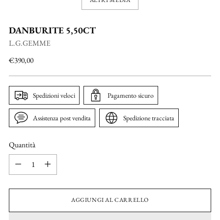
DANBURITE 5,50CT
L.G.GEMME
Prezzo
€390,00
di
listino
Spedizioni veloci
Pagamento sicuro
Assistenza post vendita
Spedizione tracciata
Quantità
Quantità
AGGIUNGI AL CARRELLO