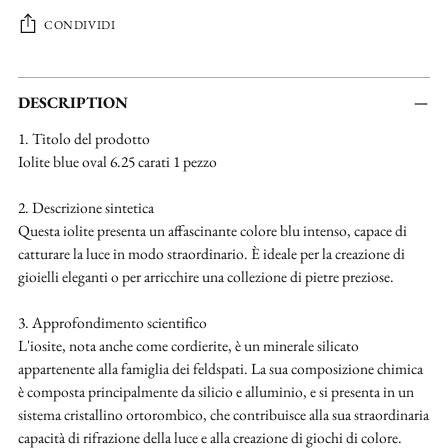
CONDIVIDI
Aggiungere
un
DESCRIPTION
prodotto
1. Titolo del prodotto
al
Iolite blue oval 6.25 carati 1 pezzo
carrello...
2. Descrizione sintetica
Questa iolite presenta un affascinante colore blu intenso, capace di
catturare la luce in modo straordinario. È ideale per la creazione di
gioielli eleganti o per arricchire una collezione di pietre preziose.
3. Approfondimento scientifico
L'iosite, nota anche come cordierite, è un minerale silicato
appartenente alla famiglia dei feldspati. La sua composizione chimica
è composta principalmente da silicio e alluminio, e si presenta in un
sistema cristallino ortorombico, che contribuisce alla sua straordinaria
capacità di rifrazione della luce e alla creazione di giochi di colore.