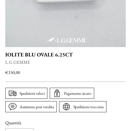
IOLITE BLU OVALE 6.25CT
L.G.GEMME
Prezzo
€150,00
di
listino
Spedizioni veloci
Pagamento sicuro
Assistenza post vendita
Spedizione tracciata
Quantità