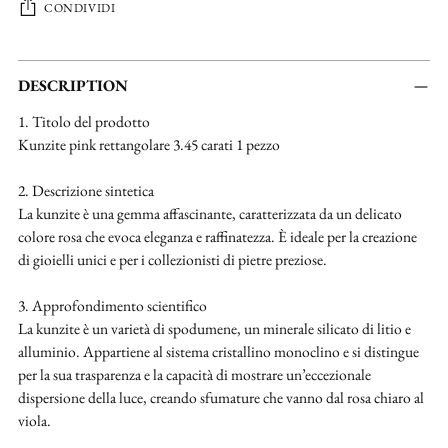
CONDIVIDI
Aggiungere
un
DESCRIPTION
prodotto
1. Titolo del prodotto
al
Kunzite pink rettangolare 3.45 carati 1 pezzo
carrello...
2. Descrizione sintetica
La kunzite è una gemma affascinante, caratterizzata da un delicato
colore rosa che evoca eleganza e raffinatezza. È ideale per la creazione
di gioielli unici e per i collezionisti di pietre preziose.
3. Approfondimento scientifico
La kunzite è un varietà di spodumene, un minerale silicato di litio e
alluminio. Appartiene al sistema cristallino monoclino e si distingue
per la sua trasparenza e la capacità di mostrare un’eccezionale
dispersione della luce, creando sfumature che vanno dal rosa chiaro al
viola.