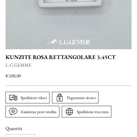
KUNZITE ROSA RETTANGOLARE 3.45CT
L.G.GEMME
Prezzo
€100,00
di
listino
Spedizioni veloci
Pagamento sicuro
Assistenza post vendita
Spedizione tracciata
Quantità