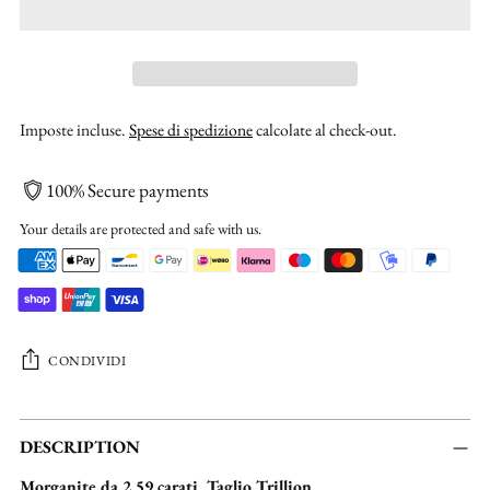
Imposte incluse.
Spese di spedizione
calcolate al check-out.
100% Secure payments
Your details are protected and safe with us.
CONDIVIDI
Aggiungere
un
DESCRIPTION
prodotto
Morganite da 2,59 carati, Taglio Trillion