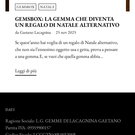
GEMSBOX
NATALE
GEMSBOX: LA GEMMA CHE DIVENTA
UN REGALO DI NATALE ALTERNATIVO
da Gaetano Lacagnina
25 nov 2025
Se quest’anno hai voglia di un regalo di Natale alternativo,
che non sia l’ennesimo oggetto usa e getta, prova a pensare
a una gemma.E, se vuoi che quella gemma abbia...
Leggi di più
DATI
Ragione Sociale: L.G. GEMME DI LACAGNINA GAETANO
Partita IVA: 09359900157
Codice Fiscale: LCGGTN68R05F205R