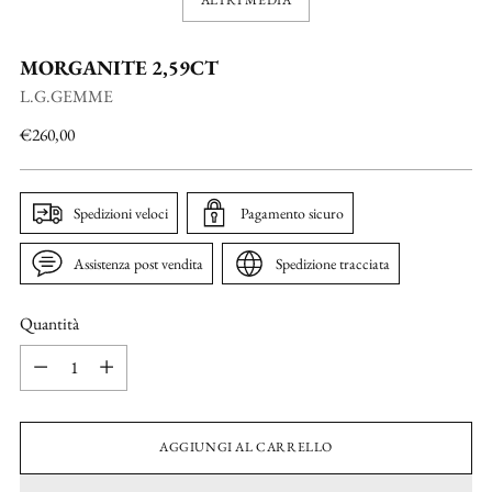
MORGANITE 2,59CT
L.G.GEMME
Prezzo
€260,00
di
listino
Spedizioni veloci
Pagamento sicuro
Assistenza post vendita
Spedizione tracciata
Quantità
Quantità
AGGIUNGI AL CARRELLO