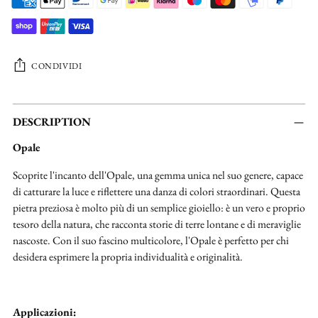
CONDIVIDI
Aggiungere
un
DESCRIPTION
prodotto
Opale
al
carrello...
Scoprite l'incanto dell'Opale, una gemma unica nel suo genere, capace
di catturare la luce e riflettere una danza di colori straordinari. Questa
pietra preziosa è molto più di un semplice gioiello: è un vero e proprio
tesoro della natura, che racconta storie di terre lontane e di meraviglie
nascoste. Con il suo fascino multicolore, l'Opale è perfetto per chi
desidera esprimere la propria individualità e originalità.
Applicazioni: