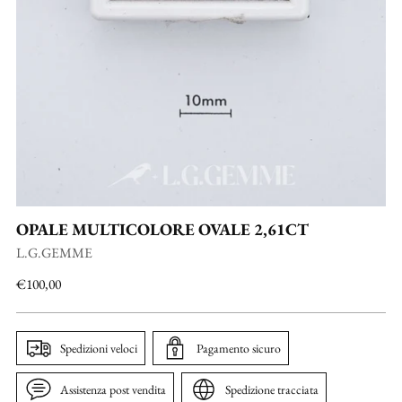
OPALE MULTICOLORE OVALE 2,61CT
L.G.GEMME
Prezzo
€100,00
di
listino
Spedizioni veloci
Pagamento sicuro
Assistenza post vendita
Spedizione tracciata