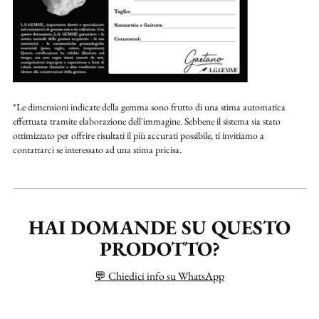
*Le dimensioni indicate della gemma sono frutto di una stima automatica
effettuata tramite elaborazione dell'immagine. Sebbene il sistema sia stato
ottimizzato per offrire risultati il più accurati possibile, ti invitiamo a
contattarci se interessato ad una stima pricisa.
HAI DOMANDE SU QUESTO
PRODOTTO?
💬 Chiedici info su WhatsApp