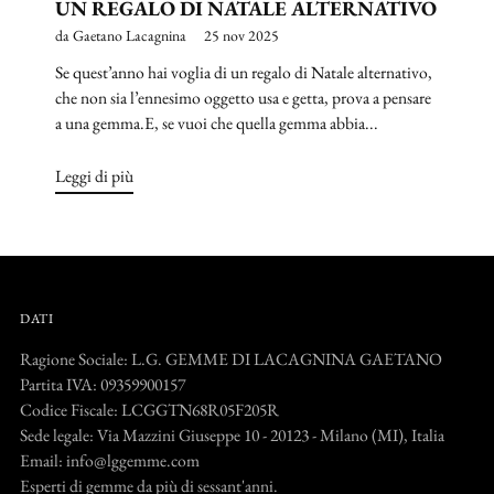
UN REGALO DI NATALE ALTERNATIVO
da Gaetano Lacagnina
25 nov 2025
Se quest’anno hai voglia di un regalo di Natale alternativo,
che non sia l’ennesimo oggetto usa e getta, prova a pensare
a una gemma.E, se vuoi che quella gemma abbia...
Leggi di più
DATI
Ragione Sociale: L.G. GEMME DI LACAGNINA GAETANO
Partita IVA: 09359900157
Codice Fiscale: LCGGTN68R05F205R
Sede legale: Via Mazzini Giuseppe 10 - 20123 - Milano (MI), Italia
Email: info@lggemme.com
Esperti di gemme da più di sessant'anni.