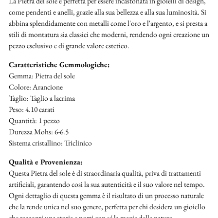
La Pietra del sole è perfetta per essere incastonata in gioielli di design,
come pendenti e anelli, grazie alla sua bellezza e alla sua luminosità. Si
abbina splendidamente con metalli come l'oro e l'argento, e si presta a
stili di montatura sia classici che moderni, rendendo ogni creazione un
pezzo esclusivo e di grande valore estetico.
Caratteristiche Gemmologiche:
Gemma: Pietra del sole
Colore: Arancione
Taglio: Taglio a lacrima
Peso: 4.10 carati
Quantità: 1 pezzo
Durezza Mohs: 6-6.5
Sistema cristallino: Triclinico
Qualità e Provenienza:
Questa Pietra del sole è di straordinaria qualità, priva di trattamenti
artificiali, garantendo così la sua autenticità e il suo valore nel tempo.
Ogni dettaglio di questa gemma è il risultato di un processo naturale
che la rende unica nel suo genere, perfetta per chi desidera un gioiello
che racconti una storia e porti con sé la magia della natura.