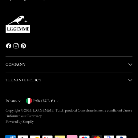
COMPANY
TERMINI E POLICY
Valuta
Italiano
Italia (EUR €)
Lingua
Copyright © 2026,
L.G.GEMME
. Tutti i prodotti Consultate le nostre condizioni d'uso e
l'informativa sulla privacy.
Powered by Shopify