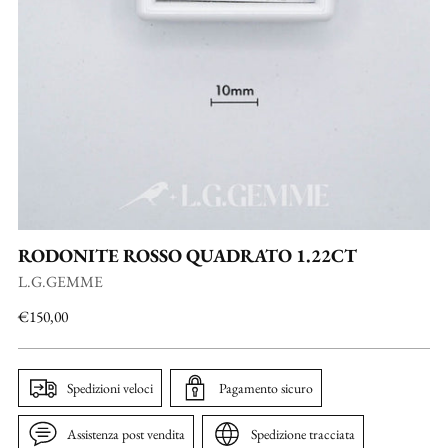
RODONITE ROSSO QUADRATO 1.22CT
L.G.GEMME
Prezzo
€150,00
di
listino
Spedizioni veloci
Pagamento sicuro
Assistenza post vendita
Spedizione tracciata