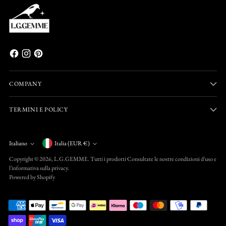
COMPANY
TERMINI E POLICY
Valuta
Italiano
Italia (EUR €)
Lingua
Copyright © 2026,
L.G.GEMME
. Tutti i prodotti Consultate le nostre condizioni d'uso e
l'informativa sulla privacy.
Powered by Shopify