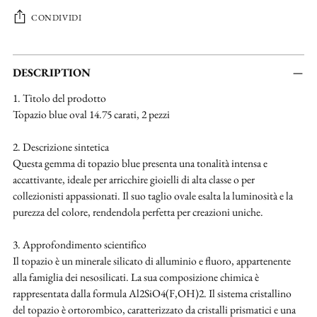
CONDIVIDI
Aggiungere
un
DESCRIPTION
prodotto
1. Titolo del prodotto
al
Topazio blue oval 14.75 carati, 2 pezzi
carrello...
2. Descrizione sintetica
Questa gemma di topazio blue presenta una tonalità intensa e
accattivante, ideale per arricchire gioielli di alta classe o per
collezionisti appassionati. Il suo taglio ovale esalta la luminosità e la
purezza del colore, rendendola perfetta per creazioni uniche.
3. Approfondimento scientifico
Il topazio è un minerale silicato di alluminio e fluoro, appartenente
alla famiglia dei nesosilicati. La sua composizione chimica è
rappresentata dalla formula Al2SiO4(F,OH)2. Il sistema cristallino
del topazio è ortorombico, caratterizzato da cristalli prismatici e una