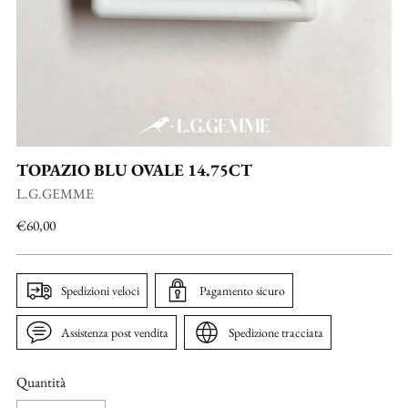
TOPAZIO BLU OVALE 14.75CT
L.G.GEMME
Prezzo
€60,00
di
listino
Spedizioni veloci
Pagamento sicuro
Assistenza post vendita
Spedizione tracciata
Quantità