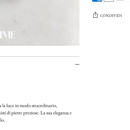
CONDIVIDI
Aggiungere
un
prodotto
al
carrello...
a la luce in modo straordinario,
isti di pietre preziose. La sua eleganza e
lo.