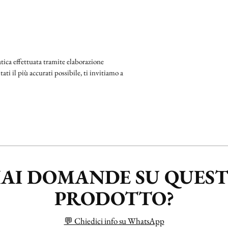
ica effettuata tramite elaborazione
ati il più accurati possibile, ti invitiamo a
AI DOMANDE SU QUES
PRODOTTO?
💬 Chiedici info su WhatsApp