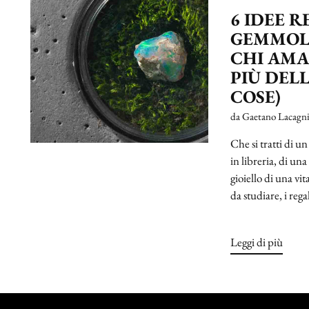
6 IDEE 
GEMMOL
CHI AMA
PIÙ DELL
COSE)
da Gaetano Lacagn
Che si tratti di 
in libreria, di u
gioiello di una vit
da studiare, i regal
Leggi di più