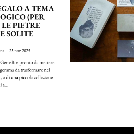
REGALO A TEMA
OGICO (PER
 LE PIETRE
E SOLITE
ina
25 nov 2025
un GemsBox pronto da mettere
na gemma da trasformare nel
a, o di una piccola collezione
i a...