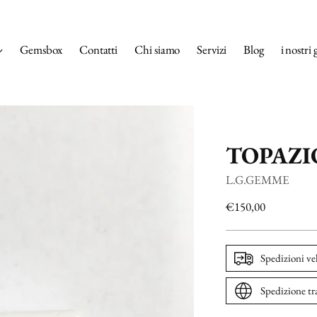
Gemsbox
Contatti
Chi siamo
Servizi
Blog
i nostri 
TOPAZIO
L.G.GEMME
Prezzo
€150,00
di
listino
Spedizioni ve
Spedizione tr