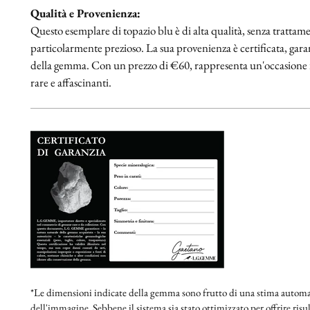
Qualità e Provenienza:
Questo esemplare di topazio blu è di alta qualità, senza trattam
particolarmente prezioso. La sua provenienza è certificata, gara
della gemma. Con un prezzo di €60, rappresenta un'occasione 
rare e affascinanti.
*Le dimensioni indicate della gemma sono frutto di una stima automat
dell'immagine. Sebbene il sistema sia stato ottimizzato per offrire risult