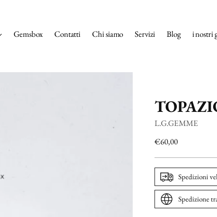
Gemsbox
Contatti
Chi siamo
Servizi
Blog
i nostri 
TOPAZI
L.G.GEMME
Prezzo
€60,00
di
listino
Spedizioni ve
Spedizione tr