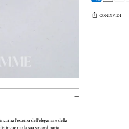
CONDIVIDI
Aggiungere
un
prodotto
al
carrello...
ncarna l'essenza dell'eleganza e della
 distingue per la sua straordinaria