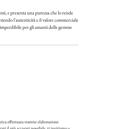
enti, e presenta una purezza che lo rende
ntendo l'autenticità e il valore commerciale
imperdibile per gli amanti delle gemme
ica effettuata tramite elaborazione
ati il più accurati possibile, ti invitiamo a