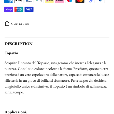
CONDIVIDI
Aggiungere
un
DESCRIPTION
prodotto
Topazio
al
carrello...
Scoprite l'incanto del Topazio, una gemma che incarna l'eleganza e la
purezza. Con il suo colore incolore e la forma Freeform, questa pietra
preziosa è un vero capolavoro della natura, capace di catturare la luce e
rifletterla in un gioco di brillanti sfumature. Perfetta per chi desidera
un gioiello unico e distintivo, il Topazio è un simbolo di raffinatezza
senza tempo.
Applicazioni: