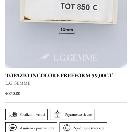
TOPAZIO INCOLORE FREEFORM 59,00CT
L.G.GEMME
Prezzo
€850,00
di
listino
Spedizioni veloci
Pagamento sicuro
Assistenza post vendita
Spedizione tracciata