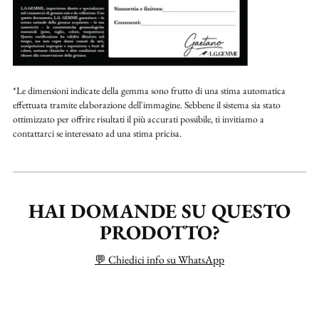
*Le dimensioni indicate della gemma sono frutto di una stima automatica
effettuata tramite elaborazione dell'immagine. Sebbene il sistema sia stato
ottimizzato per offrire risultati il più accurati possibile, ti invitiamo a
contattarci se interessato ad una stima pricisa.
HAI DOMANDE SU QUESTO
PRODOTTO?
💬 Chiedici info su WhatsApp