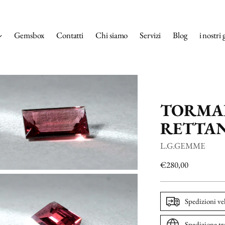
Gemsbox
Contatti
Chi siamo
Servizi
Blog
i nostri 
TORMAL
RETTAN
L.G.GEMME
Prezzo
€280,00
di
listino
Spedizioni ve
Spedizione tr