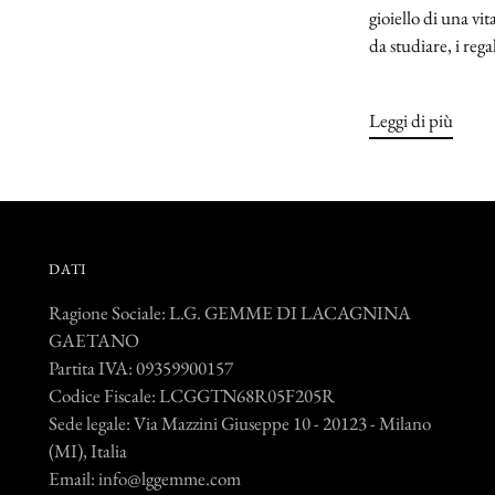
gioiello di una vit
da studiare, i regal
Leggi di più
DATI
Ragione Sociale: L.G. GEMME DI LACAGNINA
GAETANO
Partita IVA: 09359900157
Codice Fiscale: LCGGTN68R05F205R
Sede legale: Via Mazzini Giuseppe 10 - 20123 - Milano
(MI), Italia
Email: info@lggemme.com