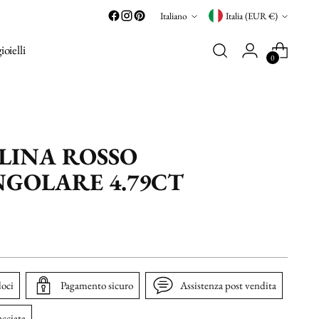
Lingua
Valuta
Italiano
Italia (EUR €)
gioielli
0
INA ROSSO
GOLARE 4.79CT
loci
Pagamento sicuro
Assistenza post vendita
acciata