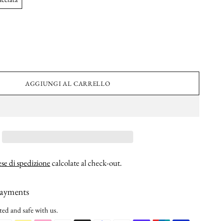
AGGIUNGI AL CARRELLO
se di spedizione
calcolate al check-out.
payments
ted and safe with us.