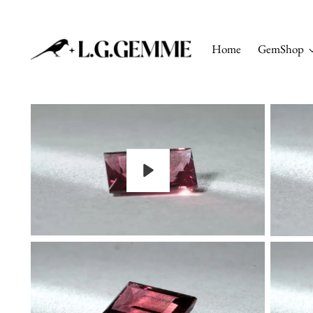
Home
GemShop
Riproduci