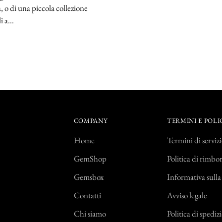
a, o di una piccola collezione
i a...
COMPANY
TERMINI E POLI
Home
Termini di serviz
GemShop
Politica di rimbo
Gemsbox
Informativa sulla
Contatti
Avviso legale
Chi siamo
Politica di spediz