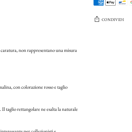
CONDIVIDI
Aggiungere
un
a caratura, non rappresentano una misura
prodotto
al
carrello...
alina, con colorazione rosso e taglio
 Il taglio rettangolare ne esalta la naturale
nteressante per collezionisti e