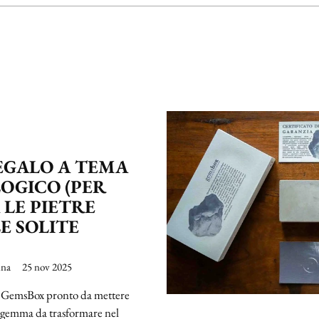
REGALO A TEMA
OGICO (PER
 LE PIETRE
E SOLITE
ina
25 nov 2025
un GemsBox pronto da mettere
na gemma da trasformare nel