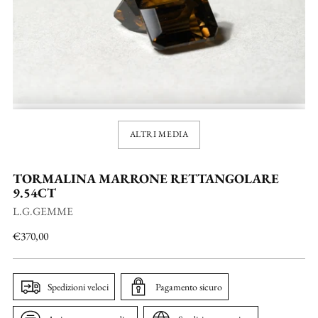
ALTRI MEDIA
TORMALINA MARRONE RETTANGOLARE
9.54CT
L.G.GEMME
Prezzo
€370,00
di
listino
Spedizioni veloci
Pagamento sicuro