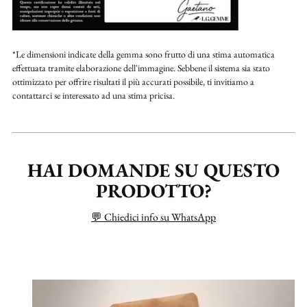
*Le dimensioni indicate della gemma sono frutto di una stima automatica
effettuata tramite elaborazione dell'immagine. Sebbene il sistema sia stato
ottimizzato per offrire risultati il più accurati possibile, ti invitiamo a
contattarci se interessato ad una stima pricisa.
HAI DOMANDE SU QUESTO
PRODOTTO?
💬 Chiedici info su WhatsApp