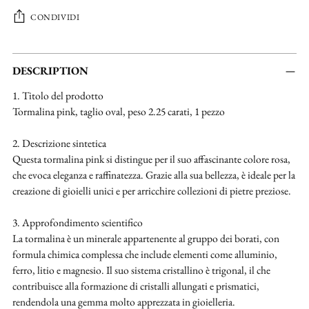
CONDIVIDI
Aggiungere
un
DESCRIPTION
prodotto
1. Titolo del prodotto
al
Tormalina pink, taglio oval, peso 2.25 carati, 1 pezzo
carrello...
2. Descrizione sintetica
Questa tormalina pink si distingue per il suo affascinante colore rosa,
che evoca eleganza e raffinatezza. Grazie alla sua bellezza, è ideale per la
creazione di gioielli unici e per arricchire collezioni di pietre preziose.
3. Approfondimento scientifico
La tormalina è un minerale appartenente al gruppo dei borati, con
formula chimica complessa che include elementi come alluminio,
ferro, litio e magnesio. Il suo sistema cristallino è trigonal, il che
contribuisce alla formazione di cristalli allungati e prismatici,
rendendola una gemma molto apprezzata in gioielleria.