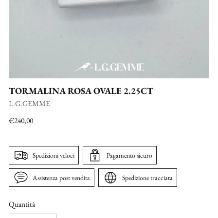
TORMALINA ROSA OVALE 2.25CT
L.G.GEMME
Prezzo
€240,00
di
listino
Spedizioni veloci
Pagamento sicuro
Assistenza post vendita
Spedizione tracciata
Quantità