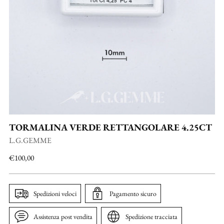
TORMALINA VERDE RETTANGOLARE 4.25CT
L.G.GEMME
Prezzo
€100,00
di
listino
Spedizioni veloci
Pagamento sicuro
Assistenza post vendita
Spedizione tracciata