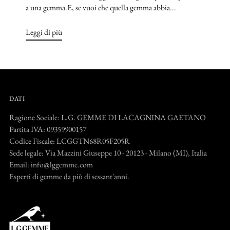
a una gemma.E, se vuoi che quella gemma abbia...
Leggi di più
DATI
Ragione Sociale: L.G. GEMME DI LACAGNINA GAETANO
Partita IVA: 09359900157
Codice Fiscale: LCGGTN68R05F205R
Sede legale: Via Mazzini Giuseppe 10 - 20123 - Milano (MI), Italia
Email: info@lggemme.com
Esperti di gemme da più di sessant'anni.