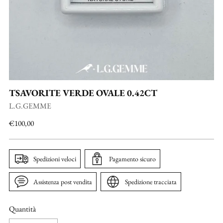
TSAVORITE VERDE OVALE 0.42CT
L.G.GEMME
Prezzo
€100,00
di
listino
Spedizioni veloci
Pagamento sicuro
Assistenza post vendita
Spedizione tracciata
Quantità