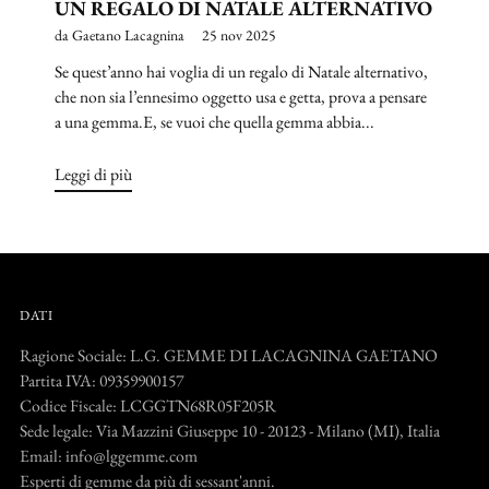
UN REGALO DI NATALE ALTERNATIVO
da Gaetano Lacagnina
25 nov 2025
Se quest’anno hai voglia di un regalo di Natale alternativo,
che non sia l’ennesimo oggetto usa e getta, prova a pensare
a una gemma.E, se vuoi che quella gemma abbia...
Leggi di più
DATI
Ragione Sociale: L.G. GEMME DI LACAGNINA GAETANO
Partita IVA: 09359900157
Codice Fiscale: LCGGTN68R05F205R
Sede legale: Via Mazzini Giuseppe 10 - 20123 - Milano (MI), Italia
Email: info@lggemme.com
Esperti di gemme da più di sessant'anni.