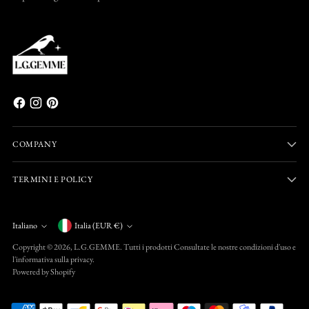
COMPANY
TERMINI E POLICY
Valuta
Italiano
Italia (EUR €)
Lingua
Copyright © 2026,
L.G.GEMME
. Tutti i prodotti Consultate le nostre condizioni d'uso e
l'informativa sulla privacy.
Powered by Shopify