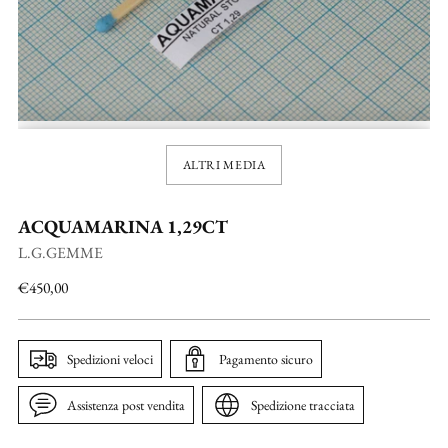
ALTRI MEDIA
ACQUAMARINA 1,29CT
L.G.GEMME
Prezzo
€450,00
di
listino
Spedizioni veloci
Pagamento sicuro
Assistenza post vendita
Spedizione tracciata