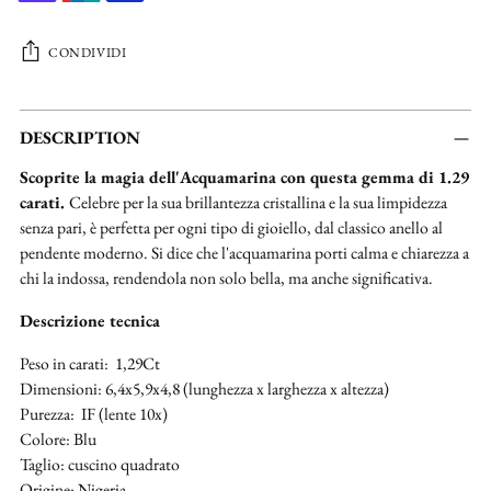
CONDIVIDI
Aggiungere
un
DESCRIPTION
prodotto
Scoprite la magia dell'Acquamarina con questa gemma di 1.29
al
carati.
Celebre per la sua brillantezza cristallina e la sua limpidezza
carrello...
senza pari, è perfetta per ogni tipo di gioiello, dal classico anello al
pendente moderno. Si dice che l'acquamarina porti calma e chiarezza a
chi la indossa, rendendola non solo bella, ma anche significativa.
Descrizione tecnica
Peso in carati: 1,29Ct
Dimensioni: 6,4x5,9x4,8 (lunghezza x larghezza x altezza)
Purezza: IF (lente 10x)
Colore: Blu
Taglio: cuscino quadrato
Origine: Nigeria