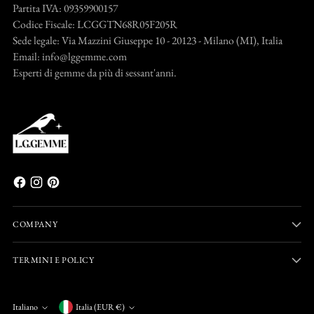
Partita IVA: 09359900157
Codice Fiscale: LCGGTN68R05F205R
Sede legale: Via Mazzini Giuseppe 10 - 20123 - Milano (MI), Italia
Email: info@lggemme.com
Esperti di gemme da più di sessant'anni.
COMPANY
TERMINI E POLICY
Valuta
Italiano
Italia (EUR €)
Lingua