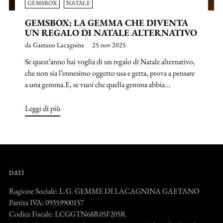
GEMSBOX
NATALE
GEMSBOX: LA GEMMA CHE DIVENTA
UN REGALO DI NATALE ALTERNATIVO
da Gaetano Lacagnina
25 nov 2025
Se quest’anno hai voglia di un regalo di Natale alternativo,
che non sia l’ennesimo oggetto usa e getta, prova a pensare
a una gemma.E, se vuoi che quella gemma abbia...
Leggi di più
DATI
Ragione Sociale: L.G. GEMME DI LACAGNINA GAETANO
Partita IVA: 09359900157
Codice Fiscale: LCGGTN68R05F205R