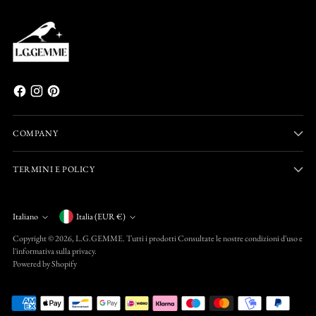
COMPANY
TERMINI E POLICY
Valuta
Italiano
Italia (EUR €)
Lingua
Copyright © 2026,
L.G.GEMME
. Tutti i prodotti Consultate le nostre condizioni d'uso e
l'informativa sulla privacy.
Powered by Shopify