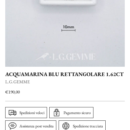
ACQUAMARINA BLU RETTANGOLARE 1.62CT
L.G.GEMME
Prezzo
€190,00
di
listino
Spedizioni veloci
Pagamento sicuro
Assistenza post vendita
Spedizione tracciata