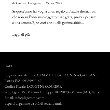
da Gaetano Lacagnina
25 nov 2025
Se quest’anno hai voglia di un regalo di Natale alternativo,
che non sia l’ennesimo oggetto usa e getta, prova a pensare
a una gemma.E, se vuoi che quella gemma abbia...
Leggi di più
DATI
Ragione Sociale: L.G. GEMME DI LACAGNINA GAETANO
Partita IVA: 09359900157
Codice Fiscale: LCGGTN68R05F205R
Sede legale: Via Mazzini Giuseppe 10 - 20123 - Milano (MI), Italia
Email: info@lggemme.com
Esperti di gemme da più di sessant'anni.