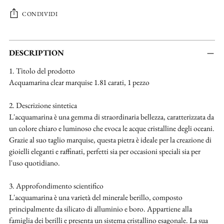
CONDIVIDI
Aggiungere
un
DESCRIPTION
prodotto
1. Titolo del prodotto
al
Acquamarina clear marquise 1.81 carati, 1 pezzo
carrello...
2. Descrizione sintetica
L'acquamarina è una gemma di straordinaria bellezza, caratterizzata da
un colore chiaro e luminoso che evoca le acque cristalline degli oceani.
Grazie al suo taglio marquise, questa pietra è ideale per la creazione di
gioielli eleganti e raffinati, perfetti sia per occasioni speciali sia per
l'uso quotidiano.
3. Approfondimento scientifico
L'acquamarina è una varietà del minerale berillo, composto
principalmente da silicato di alluminio e boro. Appartiene alla
famiglia dei berilli e presenta un sistema cristallino esagonale. La sua