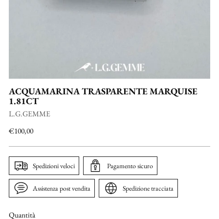
ACQUAMARINA TRASPARENTE MARQUISE
1.81CT
L.G.GEMME
Prezzo
€100,00
di
listino
Spedizioni veloci
Pagamento sicuro
Assistenza post vendita
Spedizione tracciata
Quantità