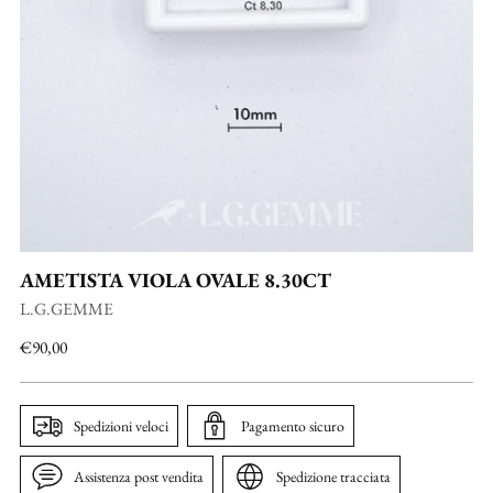
AMETISTA VIOLA OVALE 8.30CT
L.G.GEMME
Prezzo
€90,00
di
listino
Spedizioni veloci
Pagamento sicuro
Assistenza post vendita
Spedizione tracciata