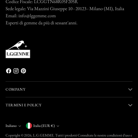
Codice Fiscale: LCGGTN68R05F205R
Sede legale: Via Mazzini Giuseppe 10 - 20123 - Milano (MI), Italia
Email: info@lggemme.com
Esperti di gemme da più di sessant'anni.
COMPANY
TERMINI E POLICY
Valuta
Italiano
Italia (EUR €)
Lingua
Copyright © 2026,
L.G.GEMME
. Tutti i prodotti Consultate le nostre condizioni d'uso e