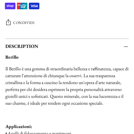
CONDIVIDI
Aggiungere
un
DESCRIPTION
prodotto
Berillo
al
carrello...
Il Berillo è una gemma di straordinaria bellezza e raffinatezza, capace di
catturare l'attenzione di chiunque la osservi. La sua trasparenza
cristallina e la forma a cuscino la rendono un'opera d'arte naturale,
perfetta per chi desidera esprimere la propria personalità attraverso
gioielli unici e sofisticati. Questo minerale, con la sua lucentezza e il
suo charme, è ideale per rendere ogni occasione speciale.
Applicazioni:
• Anelli di fidanzamento e matrimoni