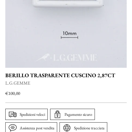
BERILLO TRASPARENTE CUSCINO 2,87CT
L.G.GEMME
Prezzo
€100,00
di
listino
Spedizioni veloci
Pagamento sicuro
Assistenza post vendita
Spedizione tracciata