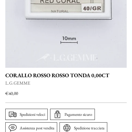
CORALLO ROSSO ROSSO TONDA 0,00CT
L.G.GEMME
Prezzo
€40,00
di
listino
Spedizioni veloci
Pagamento sicuro
Assistenza post vendita
Spedizione tracciata