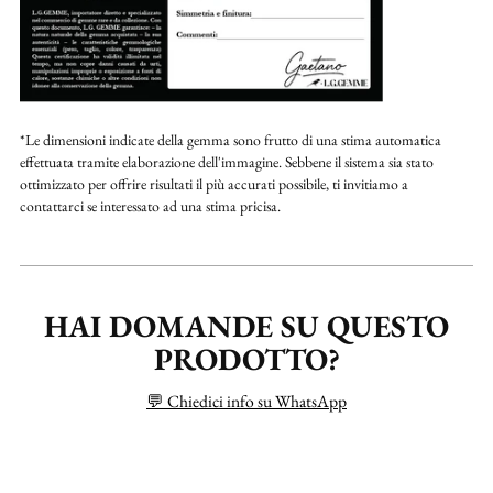
*Le dimensioni indicate della gemma sono frutto di una stima automatica
effettuata tramite elaborazione dell'immagine. Sebbene il sistema sia stato
ottimizzato per offrire risultati il più accurati possibile, ti invitiamo a
contattarci se interessato ad una stima pricisa.
HAI DOMANDE SU QUESTO
PRODOTTO?
💬 Chiedici info su WhatsApp