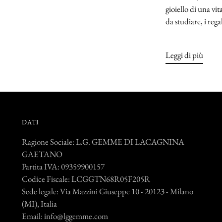
gioiello di una vit
da studiare, i regal
Leggi di più
DATI
Ragione Sociale: L.G. GEMME DI LACAGNINA
GAETANO
Partita IVA: 09359900157
Codice Fiscale: LCGGTN68R05F205R
Sede legale: Via Mazzini Giuseppe 10 - 20123 - Milano
(MI), Italia
Email: info@lggemme.com