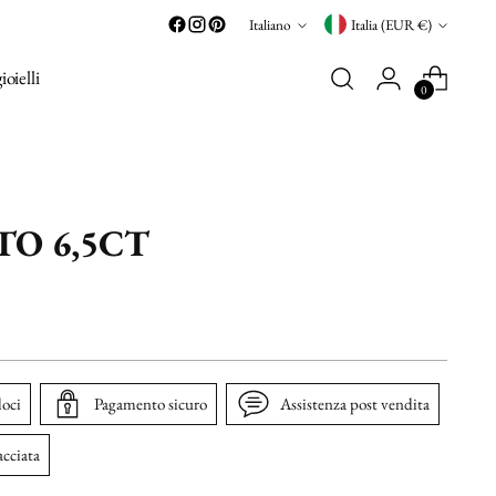
Lingua
Valuta
Italiano
Italia (EUR €)
gioielli
0
O 6,5CT
loci
Pagamento sicuro
Assistenza post vendita
acciata