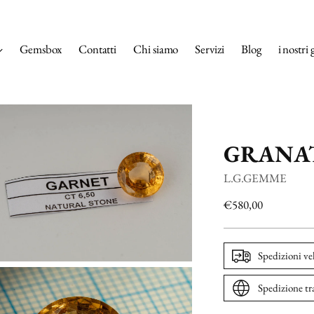
Gemsbox
Contatti
Chi siamo
Servizi
Blog
i nostri 
GRANAT
L.G.GEMME
Prezzo
€580,00
di
listino
Spedizioni ve
Spedizione tr