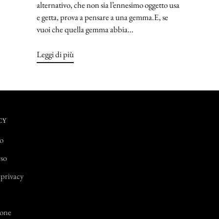
alternativo, che non sia l’ennesimo oggetto usa
e getta, prova a pensare a una gemma.E, se
vuoi che quella gemma abbia...
Leggi di più
CY
io
rso
 privacy
ione