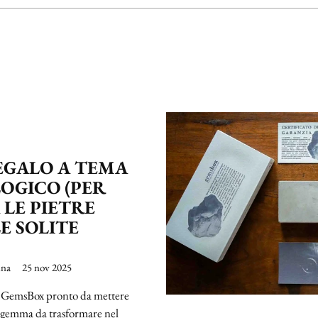
REGALO A TEMA
OGICO (PER
 LE PIETRE
E SOLITE
ina
25 nov 2025
un GemsBox pronto da mettere
na gemma da trasformare nel