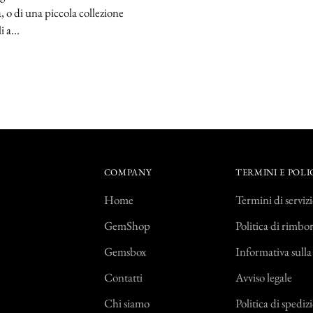
a, o di una piccola collezione
i a...
COMPANY
TERMINI E POLI
Home
Termini di serviz
GemShop
Politica di rimbo
Gemsbox
Informativa sulla
Contatti
Avviso legale
Chi siamo
Politica di spediz