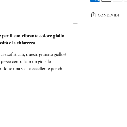
CONDIVIDI
Aggiungere
 per il suo vibrante colore giallo
un
sità e la chiarezza
.
prodotto
al
ci e sofisticati, questo granato giallo è
carrello...
pezzo centrale in un gioiello
rendono una scelta eccellente per chi