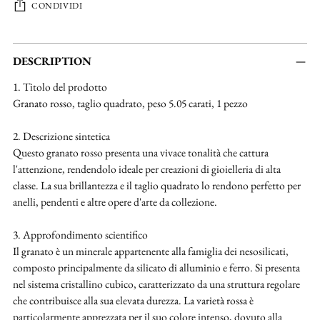
CONDIVIDI
Aggiungere
un
DESCRIPTION
prodotto
1. Titolo del prodotto
al
Granato rosso, taglio quadrato, peso 5.05 carati, 1 pezzo
carrello...
2. Descrizione sintetica
Questo granato rosso presenta una vivace tonalità che cattura
l'attenzione, rendendolo ideale per creazioni di gioielleria di alta
classe. La sua brillantezza e il taglio quadrato lo rendono perfetto per
anelli, pendenti e altre opere d'arte da collezione.
3. Approfondimento scientifico
Il granato è un minerale appartenente alla famiglia dei nesosilicati,
composto principalmente da silicato di alluminio e ferro. Si presenta
nel sistema cristallino cubico, caratterizzato da una struttura regolare
che contribuisce alla sua elevata durezza. La varietà rossa è
particolarmente apprezzata per il suo colore intenso, dovuto alla