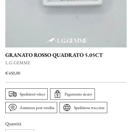
GRANATO ROSSO QUADRATO 5.05CT
L.G.GEMME
Prezzo
€450,00
di
listino
Spedizioni veloci
Pagamento sicuro
Assistenza post vendita
Spedizione tracciata
Quantità