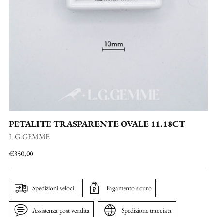
PETALITE TRASPARENTE OVALE 11.18CT
L.G.GEMME
Prezzo
€350,00
di
listino
Spedizioni veloci
Pagamento sicuro
Assistenza post vendita
Spedizione tracciata