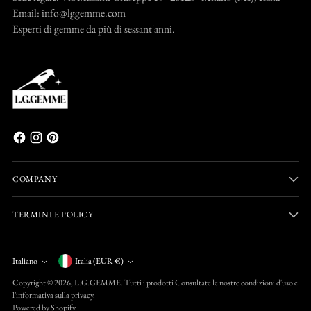
Email: info@lggemme.com
Esperti di gemme da più di sessant'anni.
COMPANY
TERMINI E POLICY
Valuta
Italiano
Italia (EUR €)
Lingua
Copyright © 2026,
L.G.GEMME
. Tutti i prodotti Consultate le nostre condizioni d'uso e
l'informativa sulla privacy.
Powered by Shopify