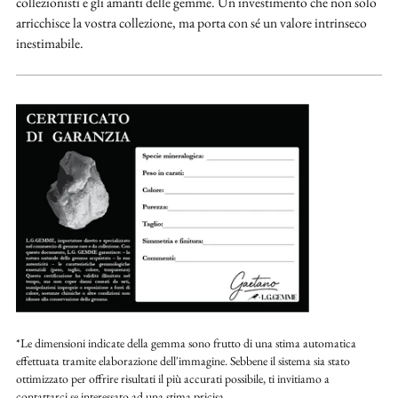
collezionisti e gli amanti delle gemme. Un investimento che non solo
arricchisce la vostra collezione, ma porta con sé un valore intrinseco
inestimabile.
*Le dimensioni indicate della gemma sono frutto di una stima automatica
effettuata tramite elaborazione dell'immagine. Sebbene il sistema sia stato
ottimizzato per offrire risultati il più accurati possibile, ti invitiamo a
contattarci se interessato ad una stima pricisa.