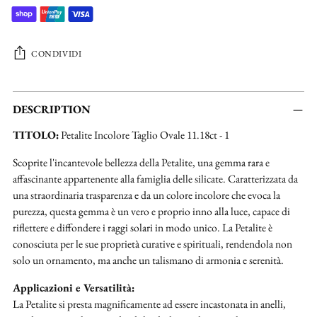
CONDIVIDI
Aggiungere
un
DESCRIPTION
prodotto
TITOLO:
Petalite Incolore Taglio Ovale 11.18ct - 1
al
carrello...
Scoprite l'incantevole bellezza della Petalite, una gemma rara e
affascinante appartenente alla famiglia delle silicate. Caratterizzata da
una straordinaria trasparenza e da un colore incolore che evoca la
purezza, questa gemma è un vero e proprio inno alla luce, capace di
riflettere e diffondere i raggi solari in modo unico. La Petalite è
conosciuta per le sue proprietà curative e spirituali, rendendola non
solo un ornamento, ma anche un talismano di armonia e serenità.
Applicazioni e Versatilità:
La Petalite si presta magnificamente ad essere incastonata in anelli,