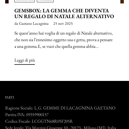
GEMSBOX: LA GEMMA CHE DIVENTA
UN REGALO DI NATALE ALTERNATIVO
da Gaetano Lacagnina
25 nov 2025
Se quest’anno hai voglia di un regalo di Natale alternativo,
che non sia l’ennesimo oggetto usa e getta, prova a pensare
a una gemma.E, se vuoi che quella gemma abbia...
Leggi di più
DATI
Ragione Sociale: L.G. GEMME DI LACAGNINA GAETANO
Partita IVA: 09359900157
Codice Fiscale: LCGGTN68R05F205R
Sede legale: Via Mazzini Giuseppe 10 - 20123 - Milano (MI), Italia