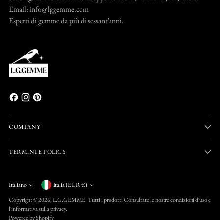
Email: info@lggemme.com
Esperti di gemme da più di sessant'anni.
COMPANY
TERMINI E POLICY
Valuta
Italiano
Italia (EUR €)
Lingua
Copyright © 2026,
L.G.GEMME
. Tutti i prodotti Consultate le nostre condizioni d'uso e
l'informativa sulla privacy.
Powered by Shopify