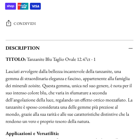
CONDIVIDI
Aggiungere
un
DESCRIPTION
prodotto
TITOLO:
Tanzanite Blu Taglio Ovale 12.47ct - 1
al
carrello...
Lasciati avvolgere dalla bellezza incantevole della tanzanite, una
gemma di straordinaria eleganza e fascino, appartenente alla famiglia
dei minerali zoisite. Questa gemma, unica nel suo genere, è nota per il
suo intenso colore blu, che varia in sfumature a seconda
dell'angolazione della luce, regalando un effetto ottico mozzafiato. La
tanzanite è spesso considerata una delle gemme più preziose al
mondo, grazie alla sua rarità e alle sue caratteristiche distintive che la
rendono un vero e proprio tesoro della natura.
Applicazioni e Versatilità: