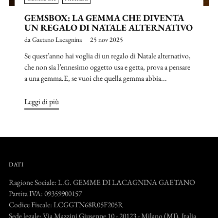
GEMSBOX: LA GEMMA CHE DIVENTA
UN REGALO DI NATALE ALTERNATIVO
da Gaetano Lacagnina
25 nov 2025
Se quest’anno hai voglia di un regalo di Natale alternativo,
che non sia l’ennesimo oggetto usa e getta, prova a pensare
a una gemma.E, se vuoi che quella gemma abbia...
Leggi di più
DATI
Ragione Sociale: L.G. GEMME DI LACAGNINA GAETANO
Partita IVA: 09359900157
Codice Fiscale: LCGGTN68R05F205R
Sede legale: Via Mazzini Giuseppe 10 - 20123 - Milano (MI), Italia