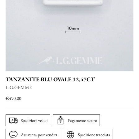
TANZANITE BLU OVALE 12.47CT
L.G.GEMME
Prezzo
€490,00
di
listino
Spedizioni veloci
Pagamento sicuro
Assistenza post vendita
Spedizione tracciata