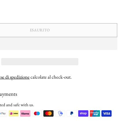
ESAURITO
se di spedizione
calcolate al check-out.
payments
ted and safe with us.