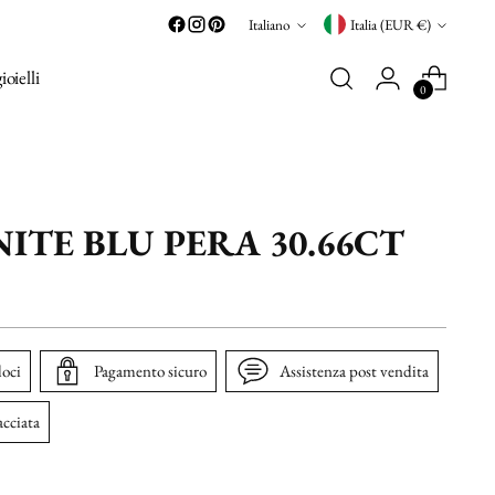
Lingua
Valuta
Italiano
Italia (EUR €)
gioielli
0
ITE BLU PERA 30.66CT
loci
Pagamento sicuro
Assistenza post vendita
acciata