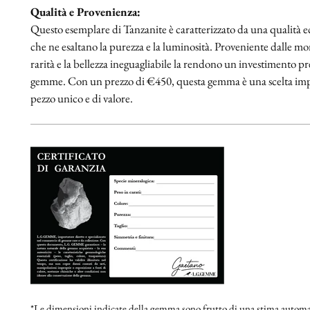
Qualità e Provenienza:
Questo esemplare di Tanzanite è caratterizzato da una qualità ecc
che ne esaltano la purezza e la luminosità. Proveniente dalle m
rarità e la bellezza ineguagliabile la rendono un investimento pre
gemme. Con un prezzo di €450, questa gemma è una scelta impe
pezzo unico e di valore.
*Le dimensioni indicate della gemma sono frutto di una stima automat