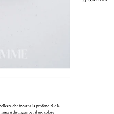
CONDIVIDI
Aggiungere
un
prodotto
al
carrello...
ellezza che incarna la profondità e la
emma si distingue per il suo colore