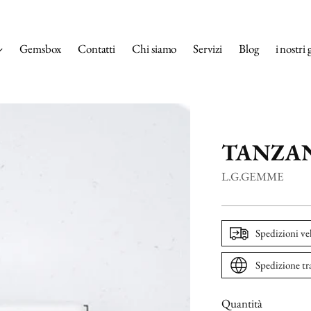
Gemsbox
Contatti
Chi siamo
Servizi
Blog
i nostri 
TANZAN
L.G.GEMME
Spedizioni ve
Spedizione tr
Quantità