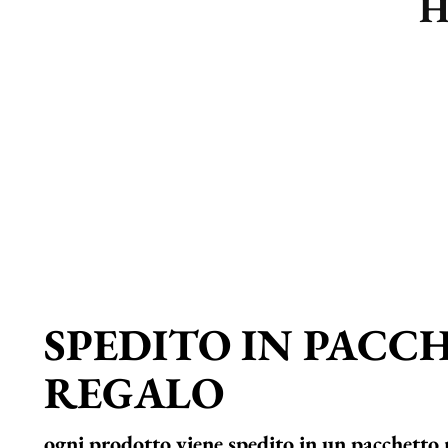
H
SPEDITO IN PACC
REGALO
ogni prodotto viene spedito in un pacchetto 