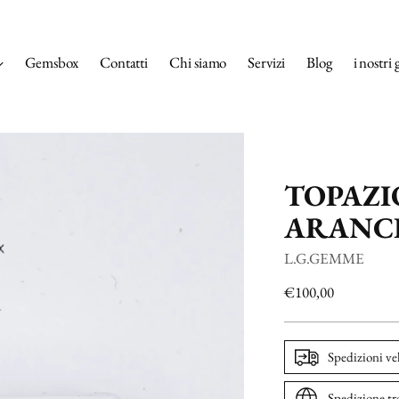
Gemsbox
Contatti
Chi siamo
Servizi
Blog
i nostri 
TOPAZI
ARANCI
L.G.GEMME
Prezzo
€100,00
di
listino
Spedizioni ve
Spedizione tr