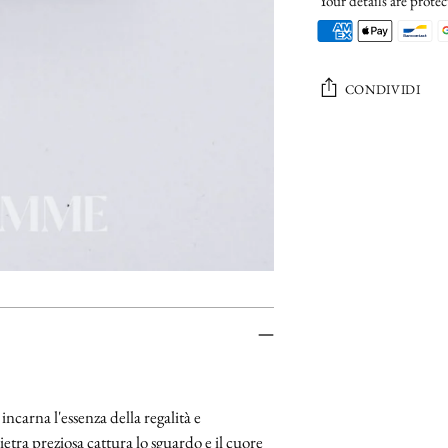
Your details are protec
CONDIVIDI
Aggiungere
un
prodotto
al
carrello...
ncarna l'essenza della regalità e
ietra preziosa cattura lo sguardo e il cuore