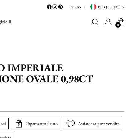
Lingua
Valuta
Italiano
Italia (EUR €)
gioielli
0
O IMPERIALE
ONE OVALE 0,98CT
loci
Pagamento sicuro
Assistenza post vendita
acciata