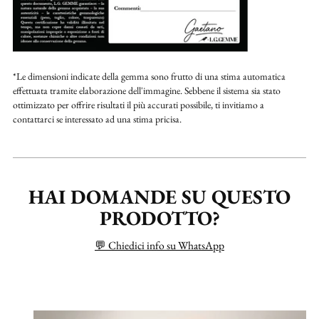
*Le dimensioni indicate della gemma sono frutto di una stima automatica
effettuata tramite elaborazione dell'immagine. Sebbene il sistema sia stato
ottimizzato per offrire risultati il più accurati possibile, ti invitiamo a
contattarci se interessato ad una stima pricisa.
HAI DOMANDE SU QUESTO
PRODOTTO?
💬 Chiedici info su WhatsApp