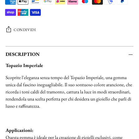
CONDIVIDI
Aggiungere
un
DESCRIPTION
prodotto
Topazio Imperiale
al
carrello...
Scoprite l'eleganza senza tempo del Topazio Imperiale, una gemma
unica dal fascino ineguagliabile. Il suo sontuoso colore arancione, che
ricorda i toni caldi del tramonto, cattura la luce in modi straordinari,
rendendola una scelta perfetta per chi desidera un gioiello che parli di
lusso e raffinatezza.
Applicazioni:
Questa gemma è ideale per la creazione di gioielli esclusivi, come