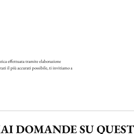
ica effettuata tramite elaborazione
ati il più accurati possibile, ti invitiamo a
AI DOMANDE SU QUES