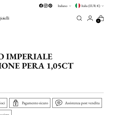
Lingua
Valuta
Italiano
Italia (EUR €)
gioielli
0
O IMPERIALE
ONE PERA 1,05CT
loci
Pagamento sicuro
Assistenza post vendita
acciata