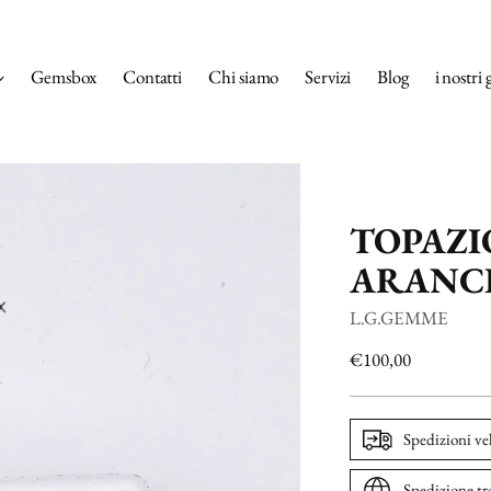
Gemsbox
Contatti
Chi siamo
Servizi
Blog
i nostri 
TOPAZI
ARANCI
L.G.GEMME
Prezzo
€100,00
di
listino
Spedizioni ve
Spedizione tr