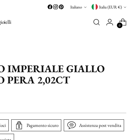
Lingua
Valuta
Italiano
Italia (EUR €)
gioielli
0
O IMPERIALE GIALLO
 PERA 2,02CT
loci
Pagamento sicuro
Assistenza post vendita
acciata