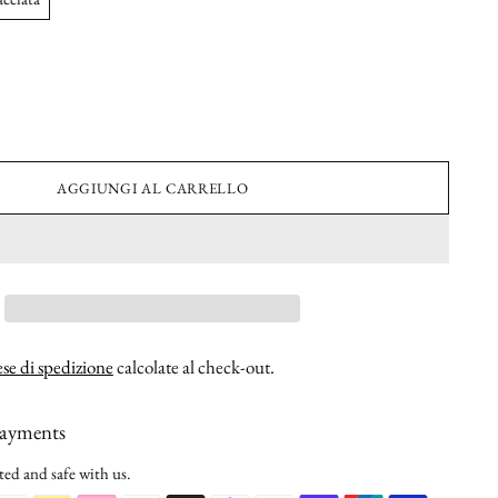
AGGIUNGI AL CARRELLO
se di spedizione
calcolate al check-out.
payments
ted and safe with us.