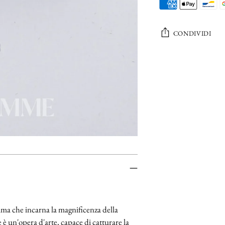
CONDIVIDI
Aggiungere
un
prodotto
al
carrello...
mma che incarna la magnificenza della
 è un'opera d'arte, capace di catturare la