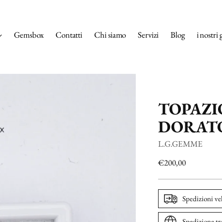
Gemsbox
Contatti
Chi siamo
Servizi
Blog
i nostri 
TOPAZI
DORATO
L.G.GEMME
Prezzo
€200,00
di
listino
Spedizioni ve
Spedizione tr