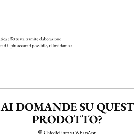
ica effettuata tramite elaborazione
ati il più accurati possibile, ti invitiamo a
AI DOMANDE SU QUES
PRODOTTO?
💬 Chiedici info su WhatsApp