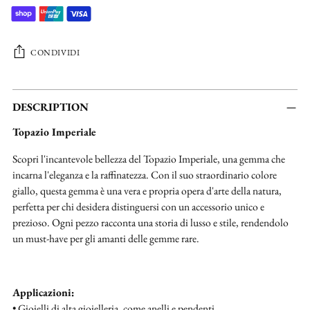
CONDIVIDI
Aggiungere
un
DESCRIPTION
prodotto
Topazio Imperiale
al
carrello...
Scopri l'incantevole bellezza del Topazio Imperiale, una gemma che
incarna l'eleganza e la raffinatezza. Con il suo straordinario colore
giallo, questa gemma è una vera e propria opera d'arte della natura,
perfetta per chi desidera distinguersi con un accessorio unico e
prezioso. Ogni pezzo racconta una storia di lusso e stile, rendendolo
un must-have per gli amanti delle gemme rare.
Applicazioni:
• Gioielli di alta gioielleria, come anelli e pendenti