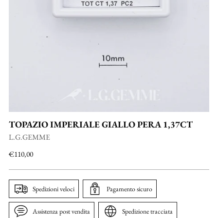
TOPAZIO IMPERIALE GIALLO PERA 1,37CT
L.G.GEMME
Prezzo
€110,00
di
listino
Spedizioni veloci
Pagamento sicuro
Assistenza post vendita
Spedizione tracciata