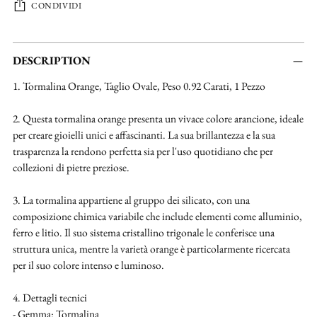
CONDIVIDI
Aggiungere
un
DESCRIPTION
prodotto
1. Tormalina Orange, Taglio Ovale, Peso 0.92 Carati, 1 Pezzo
al
carrello...
2. Questa tormalina orange presenta un vivace colore arancione, ideale
per creare gioielli unici e affascinanti. La sua brillantezza e la sua
trasparenza la rendono perfetta sia per l'uso quotidiano che per
collezioni di pietre preziose.
3. La tormalina appartiene al gruppo dei silicato, con una
composizione chimica variabile che include elementi come alluminio,
ferro e litio. Il suo sistema cristallino trigonale le conferisce una
struttura unica, mentre la varietà orange è particolarmente ricercata
per il suo colore intenso e luminoso.
4. Dettagli tecnici
- Gemma: Tormalina