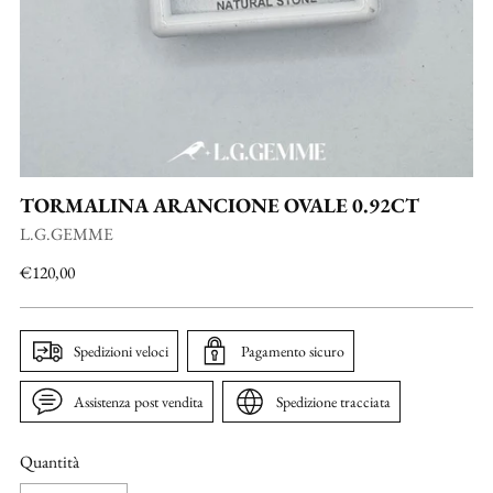
TORMALINA ARANCIONE OVALE 0.92CT
L.G.GEMME
Prezzo
€120,00
di
listino
Spedizioni veloci
Pagamento sicuro
Assistenza post vendita
Spedizione tracciata
Quantità