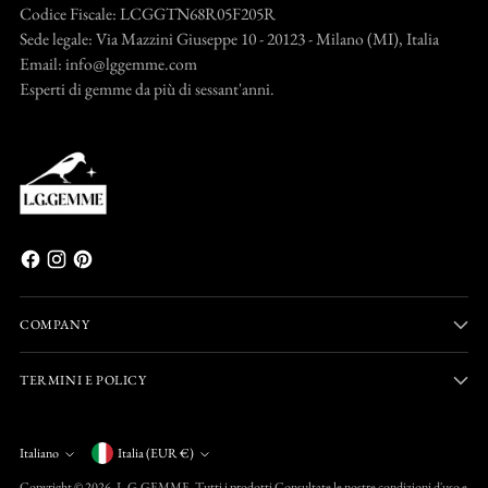
Codice Fiscale: LCGGTN68R05F205R
Sede legale: Via Mazzini Giuseppe 10 - 20123 - Milano (MI), Italia
Email: info@lggemme.com
Esperti di gemme da più di sessant'anni.
COMPANY
TERMINI E POLICY
Valuta
Italiano
Italia (EUR €)
Lingua
Copyright © 2026,
L.G.GEMME
. Tutti i prodotti Consultate le nostre condizioni d'uso e