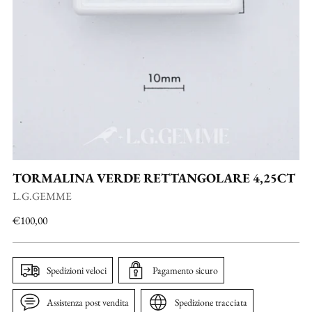
TORMALINA VERDE RETTANGOLARE 4,25CT
L.G.GEMME
Prezzo
€100,00
di
listino
Spedizioni veloci
Pagamento sicuro
Assistenza post vendita
Spedizione tracciata