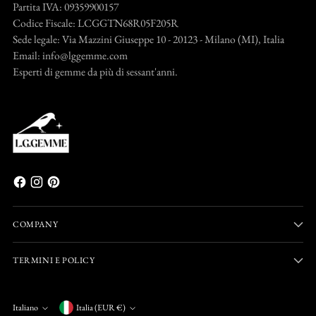
Partita IVA: 09359900157
Codice Fiscale: LCGGTN68R05F205R
Sede legale: Via Mazzini Giuseppe 10 - 20123 - Milano (MI), Italia
Email: info@lggemme.com
Esperti di gemme da più di sessant'anni.
COMPANY
TERMINI E POLICY
Valuta
Italiano
Italia (EUR €)
Lingua