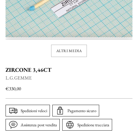
ALTRI MEDIA
ZIRCONE 3,46CT
L.G.GEMME
Prezzo
€330,00
di
listino
Spedizioni veloci
Pagamento sicuro
Assistenza post vendita
Spedizione tracciata