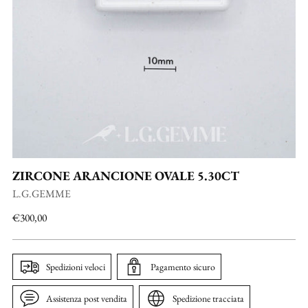
ZIRCONE ARANCIONE OVALE 5.30CT
L.G.GEMME
Prezzo
€300,00
di
listino
Spedizioni veloci
Pagamento sicuro
Assistenza post vendita
Spedizione tracciata