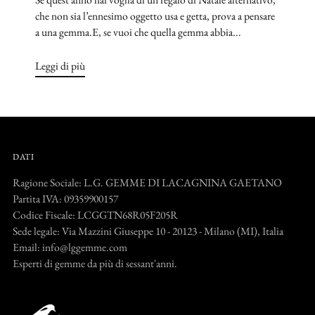
che non sia l’ennesimo oggetto usa e getta, prova a pensare
a una gemma.E, se vuoi che quella gemma abbia...
Leggi di più
DATI
Ragione Sociale: L.G. GEMME DI LACAGNINA GAETANO
Partita IVA: 09359900157
Codice Fiscale: LCGGTN68R05F205R
Sede legale: Via Mazzini Giuseppe 10 - 20123 - Milano (MI), Italia
Email: info@lggemme.com
Esperti di gemme da più di sessant'anni.