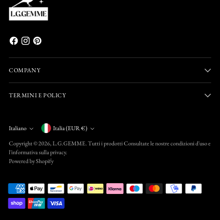
COMPANY
TERMINI E POLICY
Valuta
Italiano
Italia (EUR €)
Lingua
Copyright © 2026,
L.G.GEMME
. Tutti i prodotti Consultate le nostre condizioni d'uso e
l'informativa sulla privacy.
Powered by Shopify