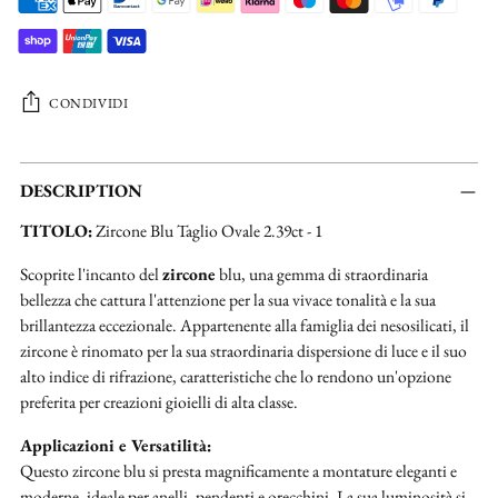
CONDIVIDI
Aggiungere
un
DESCRIPTION
prodotto
TITOLO:
Zircone Blu Taglio Ovale 2.39ct - 1
al
carrello...
Scoprite l'incanto del
zircone
blu, una gemma di straordinaria
bellezza che cattura l'attenzione per la sua vivace tonalità e la sua
brillantezza eccezionale. Appartenente alla famiglia dei nesosilicati, il
zircone è rinomato per la sua straordinaria dispersione di luce e il suo
alto indice di rifrazione, caratteristiche che lo rendono un'opzione
preferita per creazioni gioielli di alta classe.
Applicazioni e Versatilità:
Questo zircone blu si presta magnificamente a montature eleganti e
moderne, ideale per anelli, pendenti e orecchini. La sua luminosità si