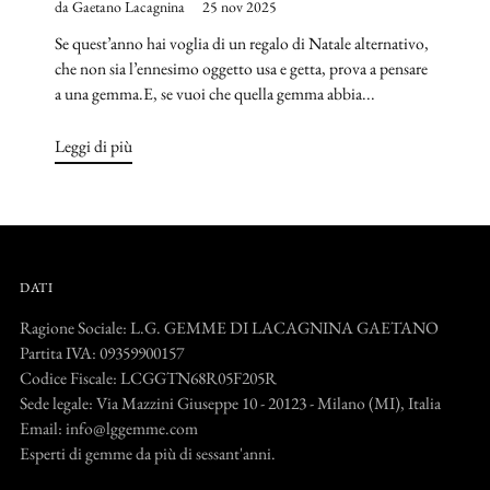
da Gaetano Lacagnina
25 nov 2025
Se quest’anno hai voglia di un regalo di Natale alternativo,
che non sia l’ennesimo oggetto usa e getta, prova a pensare
a una gemma.E, se vuoi che quella gemma abbia...
Leggi di più
DATI
Ragione Sociale: L.G. GEMME DI LACAGNINA GAETANO
Partita IVA: 09359900157
Codice Fiscale: LCGGTN68R05F205R
Sede legale: Via Mazzini Giuseppe 10 - 20123 - Milano (MI), Italia
Email: info@lggemme.com
Esperti di gemme da più di sessant'anni.