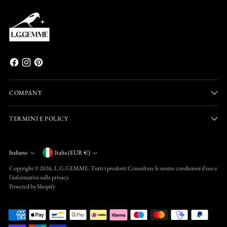
COMPANY
TERMINI E POLICY
Valuta
Italiano
Italia (EUR €)
Lingua
Copyright © 2026,
L.G.GEMME
. Tutti i prodotti Consultate le nostre condizioni d'uso e
l'informativa sulla privacy.
Powered by Shopify