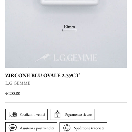
ZIRCONE BLU OVALE 2.39CT
L.G.GEMME
Prezzo
€200,00
di
listino
Spedizioni veloci
Pagamento sicuro
Assistenza post vendita
Spedizione tracciata