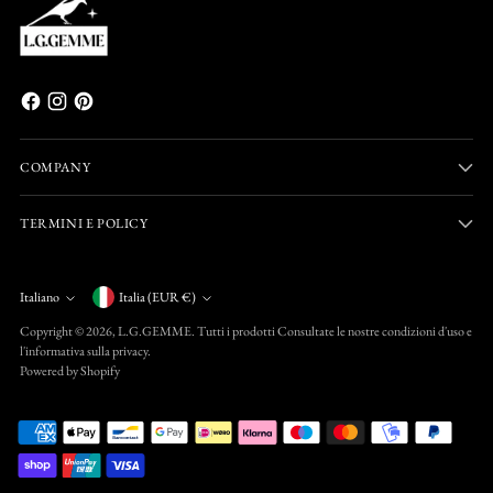
COMPANY
TERMINI E POLICY
Valuta
Italiano
Italia (EUR €)
Lingua
Copyright © 2026,
L.G.GEMME
. Tutti i prodotti Consultate le nostre condizioni d'uso e
l'informativa sulla privacy.
Powered by Shopify