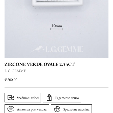
ZIRCONE VERDE OVALE 2.54CT
L.G.GEMME
Prezzo
€200,00
di
listino
Spedizioni veloci
Pagamento sicuro
Assistenza post vendita
Spedizione tracciata